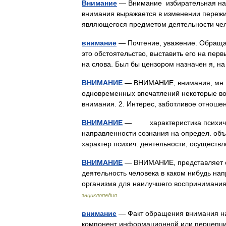
Внимание
— Внимание избирательная напр
внимания выражается в изменении пережи
являющегося предметом деятельности ч
внимание
— Почтение, уважение. Обращат
это обстоятельство, выставить его на перв
на слова. Был бы цензором назначен я, 
ВНИМАНИЕ
— ВНИМАНИЕ, внимания, мн. не
одновременных впечатлений некоторые во
внимания. 2. Интерес, заботливое отнош
ВНИМАНИЕ
— характеристика психич. д
направленности сознания на определ. объ
характер психич. деятельности, осущест
ВНИМАНИЕ
— ВНИМАНИЕ, представляет с
деятельность человека в каком нибудь на
организма для наилучшего восприниман
энциклопедия
внимание
— Факт обращения внимания н
компонент информационной или перцепцион