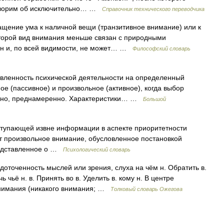
говорим об исключительно… …
Справочник технического переводчика
ение ума к наличной вещи (транзитивное внимание) или к
торой вид внимания меньше связан с природными
ен и, по всей видимости, не может… …
Философский словарь
вленность психической деятельности на определенный
е (пассивное) и произвольное (активное), когда выбор
льно, преднамеренно. Характеристики… …
Большой
тупающей извне информации в аспекте приоритетности
т произвольное внимание, обусловленное постановкой
редставленное о …
Психологический словарь
оточенность мыслей или зрения, слуха на чём н. Обратить в.
 чьё н. в. Принять во в. Уделить в. кому н. В центре
внимания (никакого внимания; …
Толковый словарь Ожегова