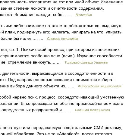
авленность восприятия на тот или иной объект. Изменение
вания степени ясности и отчетливости содержания,
еловека. Внимание находит себе… …
Википедия
ь чье либо внимание на такое то обстоятельство, выдвинуть
ый план, подчеркнуть его; налегать, напирать на что, упирать
на басни бы налег .… …
Словарь синонимов
т, ср. 1. Психический процесс, при котором из нескольких
спринимаются особенно ясно (псих.). Изучение способности
ение, стремление вникнуть.… …
Толковый словарь Ушакова
еятельности, выражающаяся в сосредоточенности и в
ект. Под направленностью сознания понимается избират.
вление выбора данного объекта из… …
Философская энциклопедия
обой нервно псих. процесс, сосредоточивающий умственную
правлении. В. сопровождается обычно приспособлением всего
ия определенных раздражений и… …
Большая медицинская
а печатную или передаваемую вещательными СМИ рекламу,
ной обработки. Это не то «Attention!», после которого