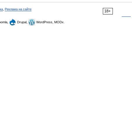
ка
,
Реклама на сайте
18+
omla,
Drupal,
WordPress, MODx.