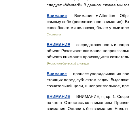
следует «Wanted!» В данном случае мы 
Внимание
— Внимание ♦ Attention Обращ
самому себе (рефлексивное внимание). В
способностями человека, более утомител
Спонвиля
ВНИМАНИЕ
— сосредоточенность и напра
объект. Различают внимание непроизвольно
объекта внимания производится сознате
Энциклопедический словарь
Внимание
— процесс упорядочивания пос
стоящих перед субъектом задач. Выделяю
сознательной цели, и непроизвольное, п
ВНИМАНИЕ
— ВНИМАНИЕ, я, ср. 1. Сосред
на что н. Отнестись со вниманием. Привлечь
внимания. Оставить без внимания. Ноль 