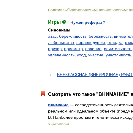
Современный
образовательный
процесс:
основные
по
Игры ⚽
Нужен реферат?
Синонимы
:
атас
,
бережливость
,
бережность
,
внимател
любопытство
,
неравнодушие
,
оглядка
,
отз
призор
,
присмотр
,
рачение
,
рачительность
увлеченность
,
уход
,
участие
,
участливость
ВНЕКЛАССНАЯ (ВНЕУРОЧНАЯ) РАБО
Смотреть что такое "ВНИМАНИЕ" в
внимание
— сосредоточенность деятельно
реальном или идеальном объекте (предмете
В. Наиболее простым и генетически исх
энциклопедия