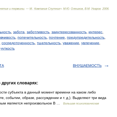
нятия
и
термины
. —
М
.
:
Компания
Спутник
+
.
М
.
Ю
.
Олешков
,
В
.
М
.
Уваров
.
2006
.
ьность
,
забота
,
заботливость
,
заинтересованность
,
интерес
,
ывчивость
,
попечительность
,
почтение
,
предупредительность
,
,
сосредоточенность
,
тщательность
,
уважение
,
увлечение
,
,
чуткость
ТА
ВНУШАЕМОСТЬ
 других словарях:
сти субъекта в данный момент времени на каком либо
, событии, образе, рассуждении и т. д.). Выделяют три вида
одным является непроизвольное В …
Большая психологическая