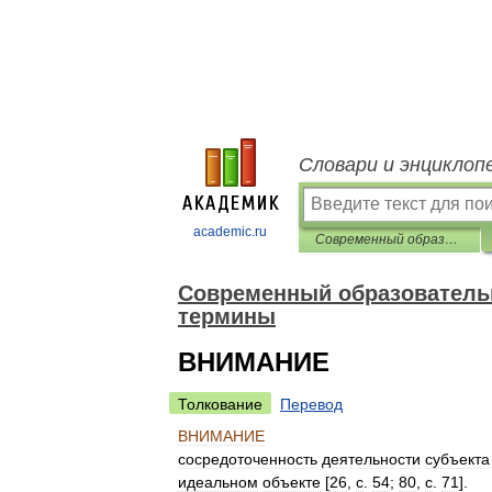
Словари и энциклоп
academic.ru
Современный образовательный процесс: основные понятия и термины
Современный образователь
термины
ВНИМАНИЕ
Толкование
Перевод
ВНИМАНИЕ
сосредоточенность
деятельности
субъекта
идеальном
объекте
[
26
,
c
.
54
;
80
,
c
.
71
].