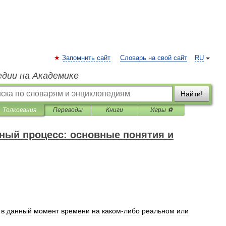
Запомнить сайт
Словарь на свой сайт
RU
едии на Академике
Найти!
Толкования
Переводы
Книги
Игры ⚽
ный процесс: основные понятия и
в
данный
момент
времени
на
каком
-
либо
реальном
или